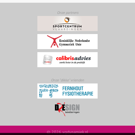
Onze partners
Onze "dikke" vrienden
© 2026 vgdynamiek.nl