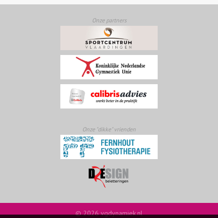
Onze partners
Onze "dikke" vrienden
© 2026 vgdynamiek.nl