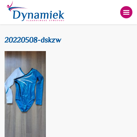
20220508-dskzw