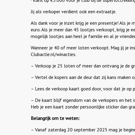
· Kans op €5.000 voor je club bij de superlottrekkin
Jij als verkoper verdient ook een extraatje.
Als dank voor je inzet krijg je een presentje! Als j
euro. Als je meer dan 45 lootjes verkoopt, krijg je
mogelijk lootjes aan heel je familie en al je vriende
Wanneer je 40 of meer loten verkoopt. Mag jij je in
Clubactie.nl/winacties.
– Verkoop je 25 loten of meer dan ontvang je de gr
– Vertel de kopers aan de deur dat zij kans maken o
– Lees de verkoop kaart goed door, voor dat je op 
– De kaart blijf eigendom van de verkopers en het is
Heb je een kaart zonder persoonlijke sticker dan graa
Belangrijk om te weten:
– Vanaf zaterdag 20 september 2025 mag je beginne