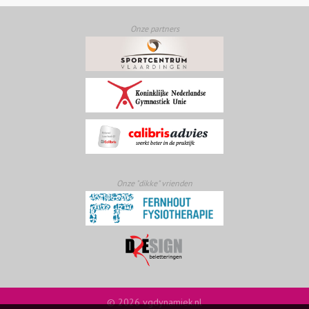
Onze partners
Onze "dikke" vrienden
© 2026 vgdynamiek.nl