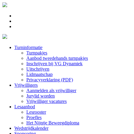
Turninformatie
Turnpakjes
Aanbod tweedehands turnpakjes
Inschrijven bij VG Dynamiek
Uitschrijven
Lidmaatschap
Privacyverklaring (PDF)
Vrijwilligers
Aanmelden als vrijwilliger
Jurylid worden
Vrijwilliger vacatures
Lesaanbod
Lesrooster
Proefles
Het Nijntje Beweegdiploma
Wedstrijdkalender
Sponsoring